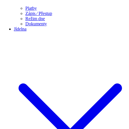
Platby
Zápis ⁄ Přestup
Režim dne
Dokumenty
Jídelna