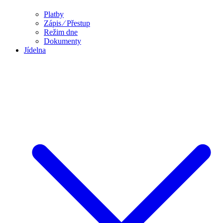
Platby
Zápis ⁄ Přestup
Režim dne
Dokumenty
Jídelna