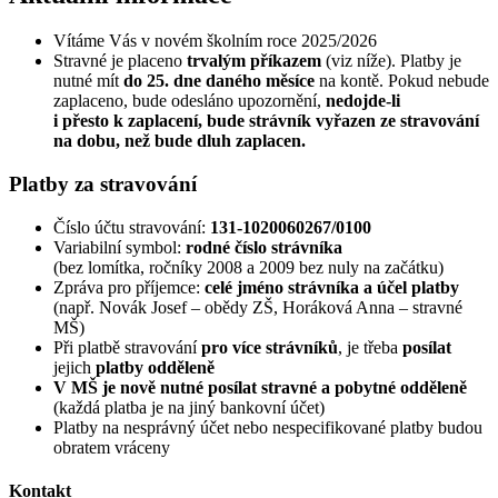
Vítáme Vás v novém školním roce 2025/2026
Stravné je placeno
trvalým příkazem
(viz níže). Platby je
nutné mít
do 25. dne daného měsíce
na kontě. Pokud nebude
zaplaceno, bude odesláno upozornění,
nedojde-li
i přesto k zaplacení, bude strávník vyřazen ze stravování
na dobu, než bude dluh zaplacen.
Platby za stravování
Číslo účtu stravování:
131-1020060267/0100
Variabilní symbol:
rodné číslo strávníka
(bez lomítka, ročníky 2008 a 2009 bez nuly na začátku)
Zpráva pro příjemce:
celé jméno strávníka a účel platby
(např. Novák Josef – obědy ZŠ, Horáková Anna – stravné
MŠ)
Při platbě stravování
pro více strávníků
, je třeba
posílat
jejich
platby odděleně
V MŠ je nově nutné posílat stravné a pobytné odděleně
(každá platba je na jiný bankovní účet)
Platby na nesprávný účet nebo nespecifikované platby budou
obratem vráceny
Kontakt