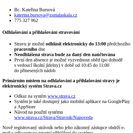
Bc. Kateřina Bursová
katerina.bursova@zsmalaskala.cz
775 327 962
Odhlašování a přihlašování stravování
Stravu je možné
odhlásit
elektronicky do 13:00
předchozího
pracovního
dne
Neodhlášená strava bude za daný den naúčtována
První den absence je možné vyzvednout oběd (po dohodě
s vedoucí školní jídelny) v době od 10:45 do 11:00
do přinesených nádob
Primárním místem na odhlašování a přihlašování stravy je
elektronický systém
Strava.cz
Odkaz na systém
www.strava.cz
Systém je také dostupný jako mobilní aplikace na GooglePlay
a AppStore
Návod na použití systému
www.strava.cz/Strava/Stravnik/Napoveda
Nově registrovaný strávník nebo jeho zákonný zástupce obdrží e-
mail s odkazem na prvotní přihlášení do systému