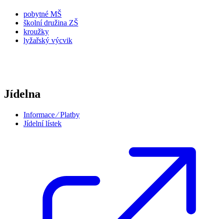
pobytné MŠ
školní družina ZŠ
kroužky
lyžařský výcvik
Jídelna
Informace ⁄ Platby
Jídelní lístek